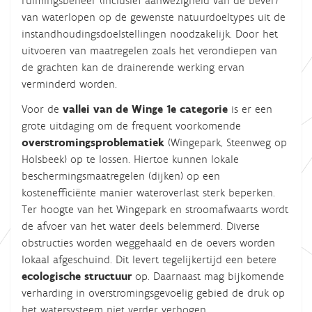
ruimingsbeheer (inclusief aanwezigheid van de bever)
van waterlopen op de gewenste natuurdoeltypes uit de
instandhoudingsdoelstellingen noodzakelijk. Door het
uitvoeren van maatregelen zoals het verondiepen van
de grachten kan de drainerende werking ervan
verminderd worden.
Voor de
vallei van de Winge 1e categorie
is er een
grote uitdaging om de frequent voorkomende
overstromingsproblematiek
(Wingepark, Steenweg op
Holsbeek) op te lossen. Hiertoe kunnen lokale
beschermingsmaatregelen (dijken) op een
kostenefficiënte manier wateroverlast sterk beperken.
Ter hoogte van het Wingepark en stroomafwaarts wordt
de afvoer van het water deels belemmerd. Diverse
obstructies worden weggehaald en de oevers worden
lokaal afgeschuind. Dit levert tegelijkertijd een betere
ecologische structuur
op. Daarnaast mag bijkomende
verharding in overstromingsgevoelig gebied de druk op
het watersysteem niet verder verhogen.