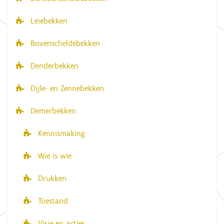
a
Leiebekken
t
i
Bovenscheldebekken
e
Denderbekken
Dijle- en Zennebekken
Demerbekken
Kennismaking
Wie is wie
Drukken
Toestand
Visie en acties