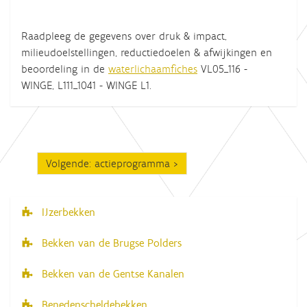
Raadpleeg de gegevens over druk & impact,
milieudoelstellingen, reductiedoelen & afwijkingen en
beoordeling in de
waterlichaamfiches
VL05_116 -
WINGE, L111_1041 - WINGE L1.
Volgende: actieprogramma
IJzerbekken
N
a
Bekken van de Brugse Polders
v
Bekken van de Gentse Kanalen
i
g
Benedenscheldebekken