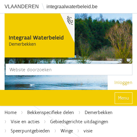
VLAANDEREN
integraalwaterbeleid.be
Zoek
Geavanceerd zoeken...
Inloggen
Klap navi
Home
Bekkenspecifieke delen
Demerbekken
Visie en acties
Gebiedsgerichte uitdagingen
Speerpuntgebieden
Winge
visie