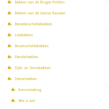
Bekken van de Brugse Polders
v
Bekken van de Gentse Kanalen
i
g
Benedenscheldebekken
a
Leiebekken
t
i
Bovenscheldebekken
e
Denderbekken
Dijle- en Zennebekken
Demerbekken
Kennismaking
Wie is wie