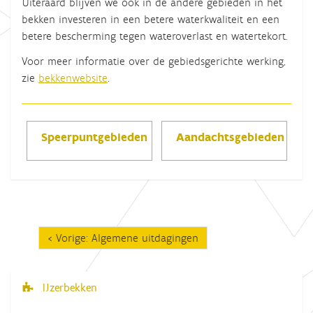
Uiteraard blijven we ook in de andere gebieden in het
bekken investeren in een betere waterkwaliteit en een
betere bescherming tegen wateroverlast en watertekort.
Voor meer informatie over de gebiedsgerichte werking,
zie
bekkenwebsite
.
Speerpuntgebieden
Aandachtsgebieden
Vorige: Algemene uitdagingen
IJzerbekken
N
a