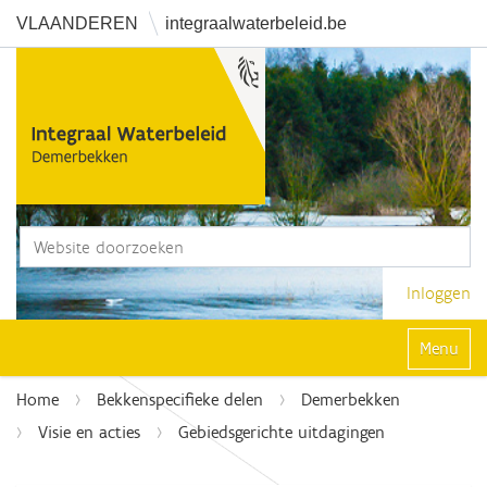
VLAANDEREN
integraalwaterbeleid.be
Zoek
Geavanceerd zoeken...
Inloggen
Klap navi
Home
Bekkenspecifieke delen
Demerbekken
Visie en acties
Gebiedsgerichte uitdagingen