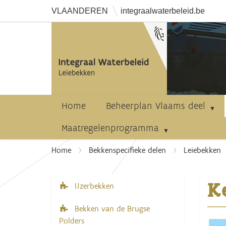
VLAANDEREN
integraalwaterbeleid.be
Home
Beheerplan Vlaams deel
Maatregelenprogramma
U
Home
Bekkenspecifieke delen
Leiebekken
b
e
K
n
IJzerbekken
N
t
a
Bekken van de Brugse
h
v
Polders
i