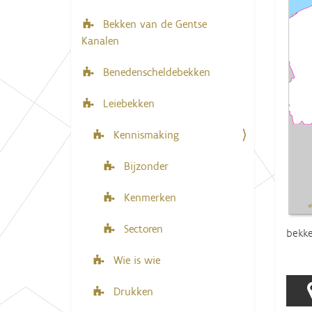
i
e
Bekken van de Gentse
r
g
Kanalen
:
a
t
Benedenscheldebekken
i
Leiebekken
e
Kennismaking
Bijzonder
Kenmerken
Sectoren
bekke
Wie is wie
Drukken