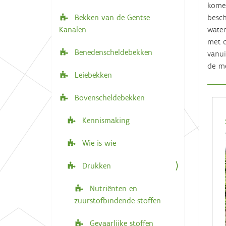
komen
i
e
besch
Bekken van de Gentse
r
g
water
Kanalen
:
a
met d
t
Benedenscheldebekken
vanui
de me
i
Leiebekken
e
Bovenscheldebekken
Kennismaking
Wie is wie
Drukken
Nutriënten en
zuurstofbindende stoffen
Gevaarlijke stoffen