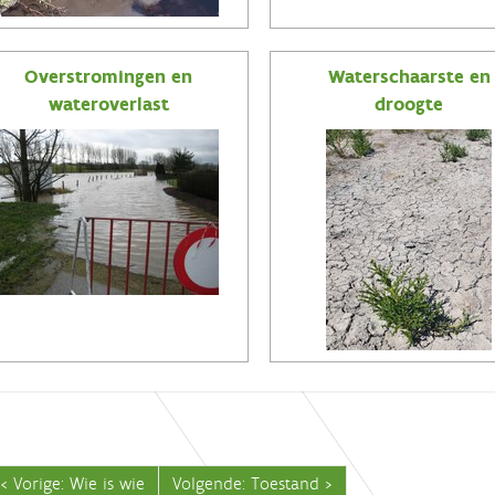
Overstromingen en
Waterschaarste en
wateroverlast
droogte
Vorige: Wie is wie
Volgende: Toestand