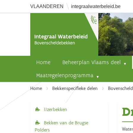
VLAANDEREN
integraalwaterbeleid.be
Home
Beheerplan Vlaams deel
Maatregelenprogramma
U
Home
Bekkenspecifieke delen
Bovenschel
b
e
D
n
IJzerbekken
N
t
a
Bekken van de Brugse
h
v
Water
Polders
i