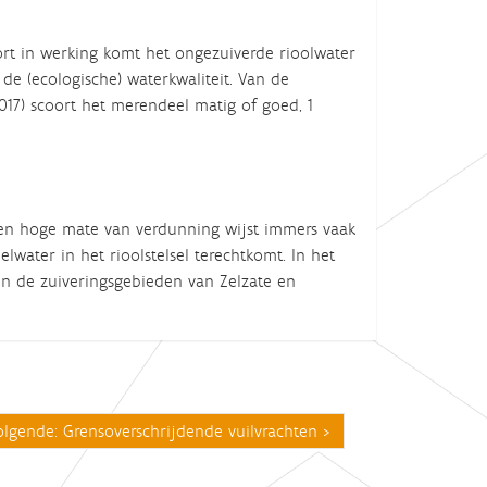
tort in werking komt het ongezuiverde rioolwater
de (ecologische) waterkwaliteit. Van de
17) scoort het merendeel matig of goed, 1
Een hoge mate van verdunning wijst immers vaak
water in het rioolstelsel terechtkomt. In het
n de zuiveringsgebieden van Zelzate en
olgende: Grensoverschrijdende vuilvrachten