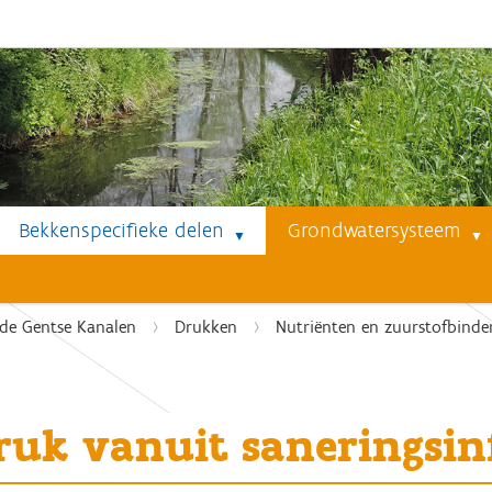
Bekkenspecifieke delen
Grondwatersysteem
de Gentse Kanalen
Drukken
Nutriënten en zuurstofbinde
ruk vanuit saneringsin