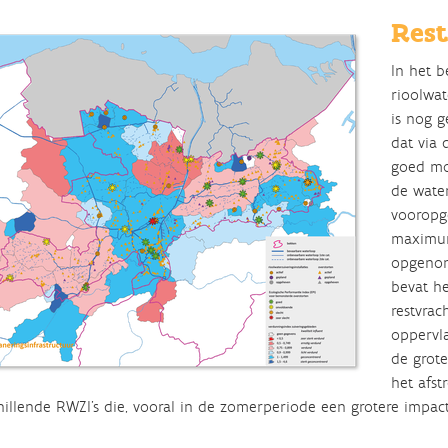
Res
In het b
rioolwate
is nog 
dat via 
goed mog
de wate
vooropg
maximum
opgenom
bevat he
restvrac
oppervla
de grote
het afst
hillende RWZI's die, vooral in de zomerperiode een grotere impa