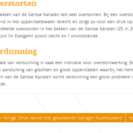
erstorten
ekken van de Gentse Kanalen telt veel overstorten. Bij een overs
nd in het oppervlaktewater terecht en zorgt zo voor een druk op 
deelde overstorten in het bekken van de Gentse Kanalen (25 in 20
tort (in Evergem) scoort slecht en 1 onvoldoende.
rdunning
te van verdunning is vaak een indicatie voor overstortwerking. 
 aansluiting van grachten en grote oppervlakten waarbij het hemel
n van de Gentse Kanalen vormt verdunning een groot probleem i
lde.
Vorige: Druk vanuit niet gesaneerde lozingen huishoudens
V