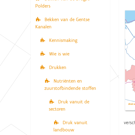
v
e
Polders
r
i
:
Bekken van de Gentse
g
Kanalen
a
t
Kennismaking
i
Wie is wie
e
Drukken
Nutriënten en
zuurstofbindende stoffen
Druk vanuit de
sectoren
versc
Druk vanuit
landbouw