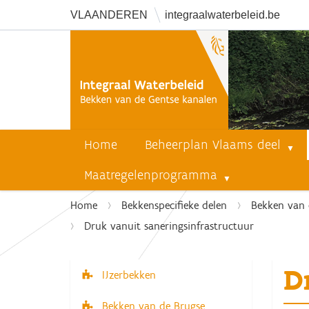
VLAANDEREN
integraalwaterbeleid.be
Home
Beheerplan Vlaams deel
Maatregelenprogramma
U
Home
Bekkenspecifieke delen
Bekken van 
b
Druk vanuit saneringsinfrastructuur
e
n
D
t
IJzerbekken
N
h
a
i
Bekken van de Brugse