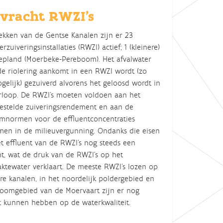
tvracht RWZI’s
ekken van de Gentse Kanalen zijn er 23
rzuiveringsinstallaties (RWZI) actief; 1 (kleinere)
gepland (Moerbeke-Pereboom). Het afvalwater
de riolering aankomt in een RWZI wordt (zo
elijk) gezuiverd alvorens het geloosd wordt in
rloop. De RWZI’s moeten voldoen aan het
estelde zuiveringsrendement en aan de
normen voor de effluentconcentraties
en in de milieuvergunning. Ondanks die eisen
t effluent van de RWZI's nog steeds een
ht, wat de druk van de RWZI’s op het
ktewater verklaart. De meeste RWZI's lozen op
re kanalen, in het noordelijk poldergebied en
roomgebied van de Moervaart zijn er nog
ct kunnen hebben op de waterkwaliteit.