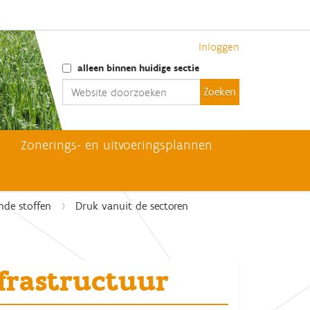
Inloggen
Zoek
alleen binnen huidige sectie
Geavanceerd zoeken...
Zonerings- en uitvoeringsplannen
nde stoffen
Druk vanuit de sectoren
frastructuur