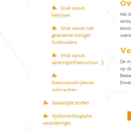
Ov
Druk vanuit
Het b
bedrijven
verdu
beoor
Druk vanuit niet
overs
gesaneerde lozingen
huishoudens
Ve
Druk vanuit
De ma
saneringsinfrastructuur
op de
Bekke
Ertve
Grensoverschrijdende
vuilvrachten
Gevaarlijke stoffen
Hydromorfologische
veranderingen