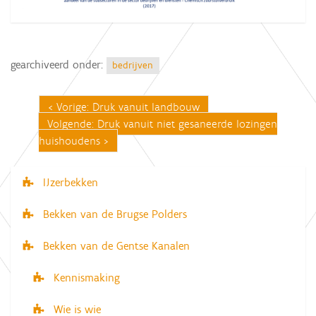
gearchiveerd onder:
bedrijven
Vorige: Druk vanuit landbouw
Volgende: Druk vanuit niet gesaneerde lozingen
huishoudens
IJzerbekken
N
a
Bekken van de Brugse Polders
v
Bekken van de Gentse Kanalen
i
g
Kennismaking
a
Wie is wie
t