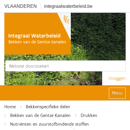
VLAANDEREN
integraalwaterbeleid.be
Zoek
Geavanceerd zoeken...
Inloggen
Klap navi
Home
Bekkenspecifieke delen
Bekken van de Gentse Kanalen
Drukken
Nutriënten en zuurstofbindende stoffen