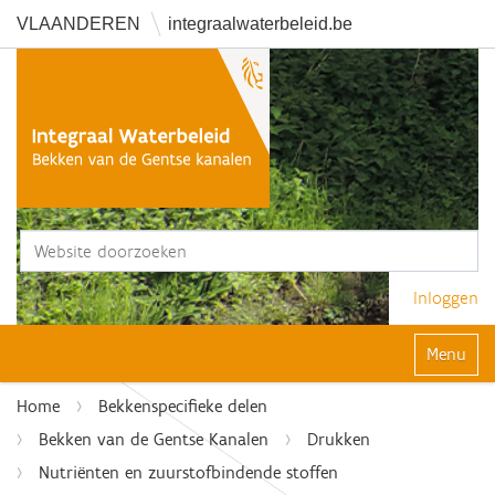
VLAANDEREN
integraalwaterbeleid.be
Zoek
Geavanceerd zoeken...
Inloggen
Klap navi
Home
Bekkenspecifieke delen
Bekken van de Gentse Kanalen
Drukken
Nutriënten en zuurstofbindende stoffen