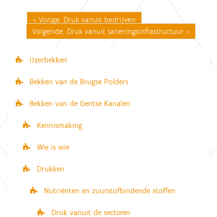
Vorige: Druk vanuit bedrijven
Volgende: Druk vanuit saneringsinfrastructuur
IJzerbekken
N
a
Bekken van de Brugse Polders
v
Bekken van de Gentse Kanalen
i
g
Kennismaking
a
Wie is wie
t
i
Drukken
e
Nutriënten en zuurstofbindende stoffen
Druk vanuit de sectoren