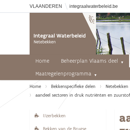
VLAANDEREN
integraalwaterbeleid.be
Home
Beheerplan Vlaams deel
Maatregelenprogramma
U
Home
Bekkenspecifieke delen
Netebekken
b
aandeel sectoren in druk nutriënten en zuursto
e
n
a
t
IJzerbekken
N
h
a
i
Bekken van de Brugse