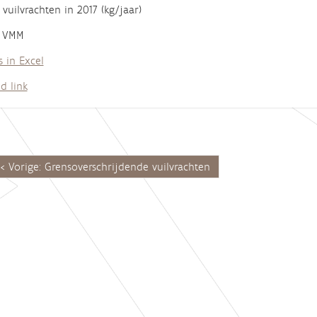
f interactive chart.
 vuilvrachten in 2017 (kg/jaar)
: VMM
s in Excel
d link
Vorige: Grensoverschrijdende vuilvrachten