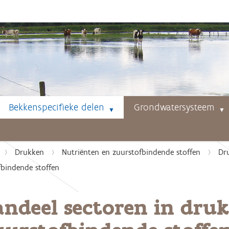
Bekkenspecifieke delen
Grondwatersysteem
Drukken
Nutriënten en zuurstofbindende stoffen
Dr
fbindende stoffen
andeel sectoren in dru