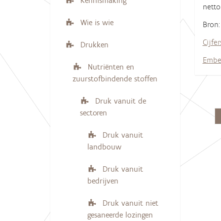
Kennismaking
End o
netto
Wie is wie
Bron
Cijfer
Drukken
Embe
Nutriënten en
zuurstofbindende stoffen
Druk vanuit de
sectoren
Druk vanuit
landbouw
Druk vanuit
bedrijven
Druk vanuit niet
gesaneerde lozingen