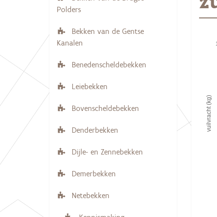
z
v
e
Polders
r
i
:
Bekken van de Gentse
aande
g
Kanalen
Bar c
a
Vie
t
Benedenscheldebekken
i
The c
Leiebekken
The c
e
vuilvracht (kg)
Bovenscheldebekken
Denderbekken
Dijle- en Zennebekken
Demerbekken
Netebekken