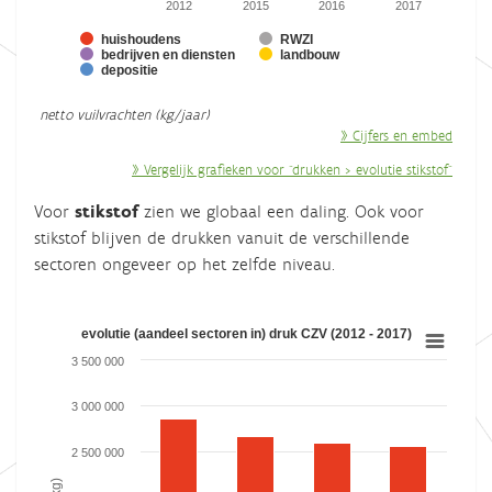
2012
2015
2016
2017
huishoudens
RWZI
bedrijven en diensten
landbouw
depositie
End of interactive chart.
netto vuilvrachten (kg/jaar)
» Cijfers en embed
» Vergelijk grafieken voor "drukken > evolutie stikstof"
Voor
stikstof
zien we globaal een daling. Ook voor
stikstof blijven de drukken vanuit de verschillende
sectoren ongeveer op het zelfde niveau.
evolutie (aandeel sectoren in) druk CZV (2012 - 2017)
evolutie (aandeel sectoren in) druk CZV (2012 - 2017)
3 500 000
Bar chart with 3 data series.
View as data table, evolutie (aandeel sectoren in) druk CZV 
3 000 000
The chart has 1 X axis displaying categories.
2 500 000
The chart has 1 Y axis displaying vuilvracht (kg). Range: 0 to