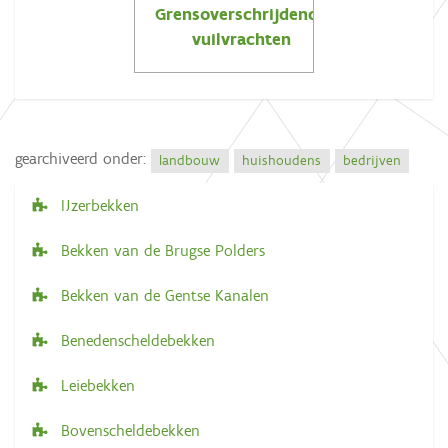
Grensoverschrijdende
vuilvrachten
gearchiveerd onder:
landbouw
huishoudens
bedrijven
IJzerbekken
N
a
Bekken van de Brugse Polders
v
Bekken van de Gentse Kanalen
i
g
Benedenscheldebekken
a
Leiebekken
t
i
Bovenscheldebekken