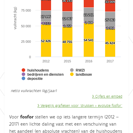
The chart has 1 X axis displaying categories.
36 193
36 193
33 009
33 009
The chart has 1 Y axis displaying vuilvracht (kg). Range: 0 to 
vuilvracht (kg)
75 000
22 241
22 241
17 995
17 995
22 067
22 067
25 063
25 063
2 608
2 608
4 112
4 112
50 000
2 659
2 659
2 391
2 391
54 541
54 541
52 426
52 426
25 000
48 755
48 755
45 424
45 424
0
2012
2015
2016
2017
huishoudens
RWZI
bedrijven en diensten
landbouw
depositie
End of interactive chart.
netto vuilvrachten (kg/jaar)
» Cijfers en embed
» Vergelijk grafieken voor "drukken > evolutie fosfor"
Voor
fosfor
stellen we op iets langere termijn (2012 –
2017) een lichte daling vast met een verschuiving van
het aandeel (en absolute vrachten) van de huishoudens