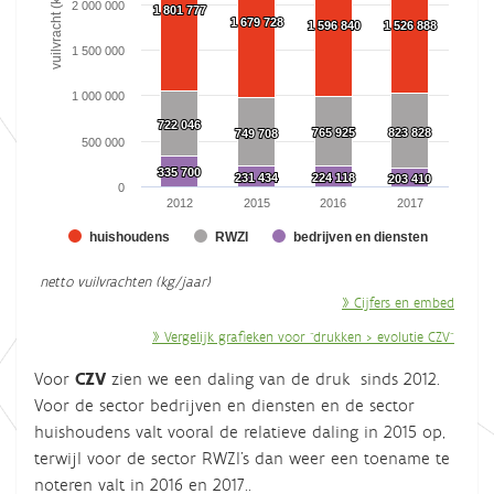
vuilvracht (kg)
2 000 000
1 801 777
1 801 777
1 679 728
1 679 728
1 596 840
1 596 840
1 526 888
1 526 888
1 500 000
1 000 000
722 046
722 046
765 925
765 925
823 828
823 828
749 708
749 708
500 000
335 700
335 700
231 434
231 434
224 118
224 118
203 410
203 410
0
2012
2015
2016
2017
huishoudens
RWZI
bedrijven en diensten
End of interactive chart.
netto vuilvrachten (kg/jaar)
» Cijfers en embed
» Vergelijk grafieken voor "drukken > evolutie CZV"
Voor
CZV
zien we een daling van de druk sinds 2012.
Voor de sector bedrijven en diensten en de sector
huishoudens valt vooral de relatieve daling in 2015 op,
terwijl voor de sector RWZI's dan weer een toename te
noteren valt in 2016 en 2017..