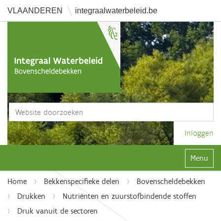
VLAANDEREN
integraalwaterbeleid.be
Zoek
Geavanceerd zoeken...
Inloggen
Klap navi
Home
Bekkenspecifieke delen
Bovenscheldebekken
Drukken
Nutriënten en zuurstofbindende stoffen
Druk vanuit de sectoren