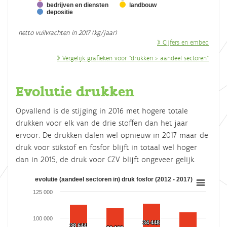
bedrijven en diensten
landbouw
depositie
End of interactive chart.
netto vuilvrachten in 2017 (kg/jaar)
» Cijfers en embed
» Vergelijk grafieken voor "drukken > aandeel sectoren"
Evolutie drukken
Opvallend is de stijging in 2016 met hogere totale
drukken voor elk van de drie stoffen dan het jaar
ervoor. De drukken dalen wel opnieuw in 2017 maar de
druk voor stikstof en fosfor blijft in totaal wel hoger
dan in 2015, de druk voor CZV blijft ongeveer gelijk.
evolutie (aandeel sectoren in) druk fosfor (2012 - 2017)
evolutie (aandeel sectoren in) druk fosfor (2012 - 2017)
125 000
Bar chart with 5 data series.
View as data table, evolutie (aandeel sectoren in) druk fosfo
100 000
34 448
34 448
38 644
38 644