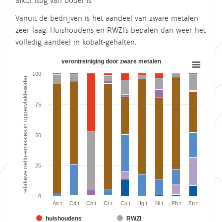
afkomstig van bodems.
Vanuit de bedrijven is het aandeel van zware metalen
zeer laag. Huishoudens en RWZI's bepalen dan weer het
volledig aandeel in kobalt-gehalten.
verontreiniging door zware metalen
verontreiniging door zware metalen
100
Bar chart with 7 data series.
relatieve netto-emissies in oppervlaktewater
View as data table, verontreiniging door zware metalen
75
The chart has 1 X axis displaying categories.
The chart has 1 Y axis displaying relatieve netto-emissies in 
50
25
0
As t
Cd t
Co t
Cr t
Cu t
Hg t
Ni t
Pb t
Zn t
huishoudens
RWZI