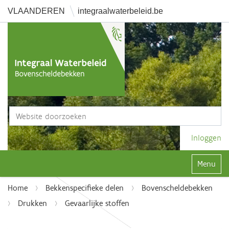
VLAANDEREN
integraalwaterbeleid.be
Zoek
Geavanceerd zoeken...
Inloggen
Klap navi
Home
Bekkenspecifieke delen
Bovenscheldebekken
Drukken
Gevaarlijke stoffen