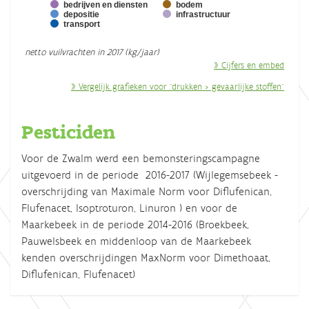
bedrijven en diensten
bodem
depositie
infrastructuur
transport
End of interactive chart.
netto vuilvrachten in 2017 (kg/jaar)
» Cijfers en embed
» Vergelijk grafieken voor "drukken > gevaarlijke stoffen"
Pesticiden
Voor de Zwalm werd een bemonsteringscampagne
uitgevoerd in de periode 2016-2017 (Wijlegemsebeek -
overschrijding van Maximale Norm voor Diflufenican,
Flufenacet, Isoptroturon, Linuron ) en voor de
Maarkebeek in de periode 2014-2016 (Broekbeek,
Pauwelsbeek en middenloop van de Maarkebeek
kenden overschrijdingen MaxNorm voor Dimethoaat,
Diflufenican, Flufenacet)