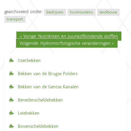
gearchiveerd onder:
bedrijven
huishoudens
landbouw
transport
Vorige: Nutriënten en zuurstofbindende stoffen
Volgende: Hydromorfologische veranderingen
IJzerbekken
N
a
Bekken van de Brugse Polders
v
Bekken van de Gentse Kanalen
i
g
Benedenscheldebekken
a
Leiebekken
t
i
Bovenscheldebekken