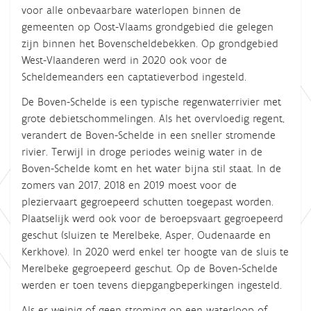
voor alle onbevaarbare waterlopen
binnen de
gemeenten
op Oost-Vlaams grondgebied die gelegen
zijn binnen het Bovenscheldebekken.
Op grondgebied
West-Vlaanderen werd in
2020
ook voor de
Scheldemeanders een captatieverbod ingesteld.
De Boven-Schelde is een typische regenwaterrivier met
grote debietschommelingen. Als het overvloedig regent,
verandert de Boven-Schelde in een sneller stromende
rivier. Terwijl in droge periodes weinig water in de
Boven-Schelde komt en het water bijna stil staat. In de
zomers van 2017, 2018 en 2019 moest voor de
pleziervaart gegroepeerd schutten toegepast worden.
Plaatselijk werd ook voor de beroepsvaart gegroepeerd
geschut (sluizen te Merelbeke, Asper, Oudenaarde en
Kerkhove).
In 2020 werd enkel ter hoogte van de sluis te
Merelbeke gegroepeerd geschut.
Op de Boven-Schelde
werden er
toen
tevens diepgangbeperkingen ingesteld.
Als er weinig of geen stroming op een waterloop of