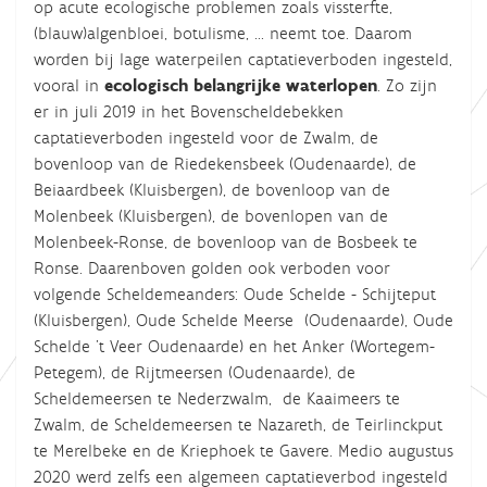
op acute ecologische problemen zoals vissterfte,
(blauw)algenbloei, botulisme, ... neemt toe. Daarom
worden bij lage waterpeilen captatieverboden ingesteld,
vooral in
ecologisch belangrijke waterlopen
. Zo zijn
er in juli 2019 in het Bovenscheldebekken
captatieverboden ingesteld voor de Zwalm, de
bovenloop van de Riedekensbeek (Oudenaarde), de
Beiaardbeek (Kluisbergen), de bovenloop van de
Molenbeek (Kluisbergen), de bovenlopen van de
Molenbeek-Ronse, de bovenloop van de Bosbeek te
Ronse. Daarenboven golden ook verboden voor
volgende Scheldemeanders: Oude Schelde - Schijteput
(Kluisbergen), Oude Schelde Meerse (Oudenaarde), Oude
Schelde 't Veer Oudenaarde) en het Anker (Wortegem-
Petegem), de Rijtmeersen (Oudenaarde), de
Scheldemeersen te Nederzwalm, de Kaaimeers te
Zwalm, de Scheldemeersen te Nazareth, de Teirlinckput
te Merelbeke en de Kriephoek te Gavere.
Medio augustus
2020 werd
zelfs
een algemeen captatieverbod ingesteld