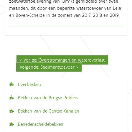
zoetwatertoelevering van 13m³/s gemiddeld over twee
maanden, dit door een beperkte watertoevoer van Leie
en Boven-Schelde in de zomers van 2017, 2018 en 2019.
Vorige: Overstromingen en wateroverlast
Volgende: Sedimenttoevoer
IJzerbekken
N
a
Bekken van de Brugse Polders
v
Bekken van de Gentse Kanalen
i
g
Benedenscheldebekken
a