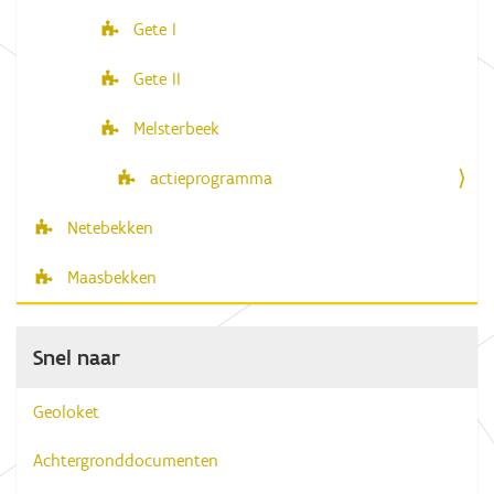
Gete I
Gete II
Melsterbeek
actieprogramma
Netebekken
Maasbekken
Snel naar
Geoloket
Achtergronddocumenten