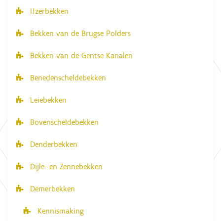
IJzerbekken
N
a
Bekken van de Brugse Polders
v
Bekken van de Gentse Kanalen
i
g
Benedenscheldebekken
a
Leiebekken
t
i
Bovenscheldebekken
e
Denderbekken
Dijle- en Zennebekken
Demerbekken
Kennismaking