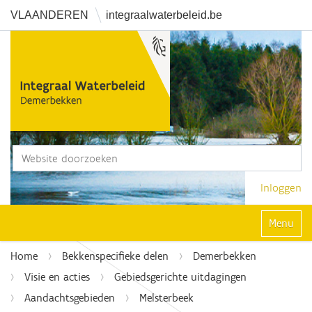
VLAANDEREN
integraalwaterbeleid.be
Zoek
Geavanceerd zoeken...
Inloggen
Klap navi
Home
Bekkenspecifieke delen
Demerbekken
Visie en acties
Gebiedsgerichte uitdagingen
Aandachtsgebieden
Melsterbeek