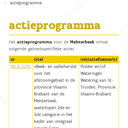
actieprogramma
actieprogramma
Het
actieprogramma
voor de
Melsterbeek
omvat
volgende gebiedsspecifieke acties
nr
titel
initiatiefnemer(s)
4B_B_0295
*Beek- en valleiherstel
Polder en/of
voor het
Wateringen:
afstroomgebied in de
Watering van St.-
provincie Vlaams
Truiden, Provincie
Brabant van de
Vlaams-Brabant
Melsterbeek,
waterlopen 2de en
3de categorie in het
kader van integraal