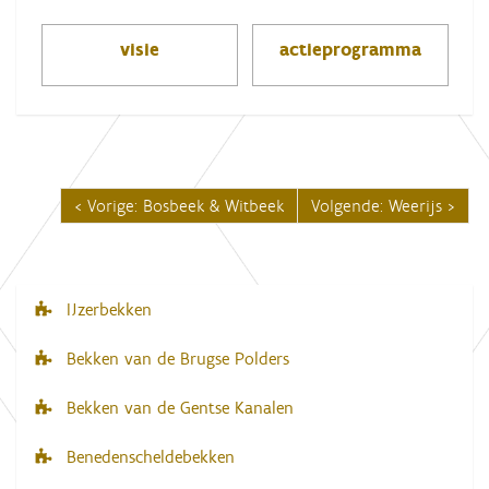
visie
actieprogramma
Vorige: Bosbeek & Witbeek
Volgende: Weerijs
IJzerbekken
N
a
Bekken van de Brugse Polders
v
Bekken van de Gentse Kanalen
i
g
Benedenscheldebekken
a