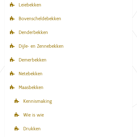
Leiebekken
t
i
Bovenscheldebekken
e
Denderbekken
Dijle- en Zennebekken
Demerbekken
Netebekken
Maasbekken
Kennismaking
Wie is wie
Drukken