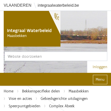
VLAANDEREN
integraalwaterbeleid.be
Zoek
Geavanceerd zoeken...
Inloggen
Klap navi
Home
Bekkenspecifieke delen
Maasbekken
Visie en acties
Gebiedsgerichte uitdagingen
Speerpuntgebieden
Complex Abeek