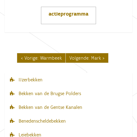
actieprogramma
Vorige: Warmbeek
Volgende: Mark
IJzerbekken
N
a
Bekken van de Brugse Polders
v
Bekken van de Gentse Kanalen
i
g
Benedenscheldebekken
a
Leiebekken
t