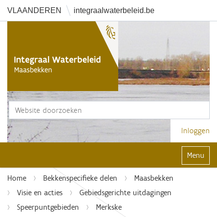
VLAANDEREN
integraalwaterbeleid.be
Zoek
Geavanceerd zoeken...
Inloggen
Klap navi
Home
Bekkenspecifieke delen
Maasbekken
Visie en acties
Gebiedsgerichte uitdagingen
Speerpuntgebieden
Merkske