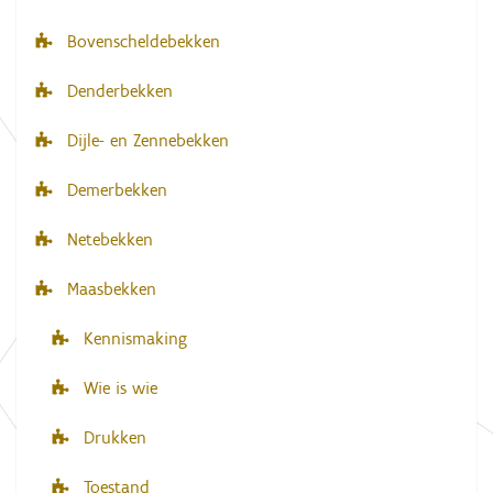
i
Bovenscheldebekken
e
Denderbekken
Dijle- en Zennebekken
Demerbekken
Netebekken
Maasbekken
Kennismaking
Wie is wie
Drukken
Toestand