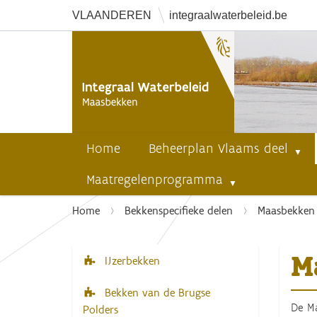
VLAANDEREN
integraalwaterbeleid.be
Home
Beheerplan Vlaams deel
Maatregelenprogramma
U
Home
Bekkenspecifieke delen
Maasbekken
b
e
M
n
IJzerbekken
N
t
a
Bekken van de Brugse
h
v
De Ma
Polders
i