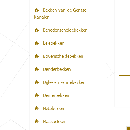
i
e
Bekken van de Gentse
r
g
Kanalen
:
a
t
Benedenscheldebekken
i
Leiebekken
e
Bovenscheldebekken
Denderbekken
Dijle- en Zennebekken
Demerbekken
Netebekken
Maasbekken