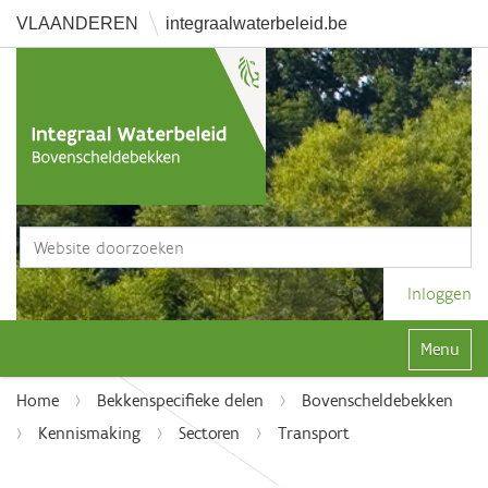
VLAANDEREN
integraalwaterbeleid.be
Zoek
Geavanceerd zoeken...
Inloggen
Klap navi
Home
Bekkenspecifieke delen
Bovenscheldebekken
Kennismaking
Sectoren
Transport