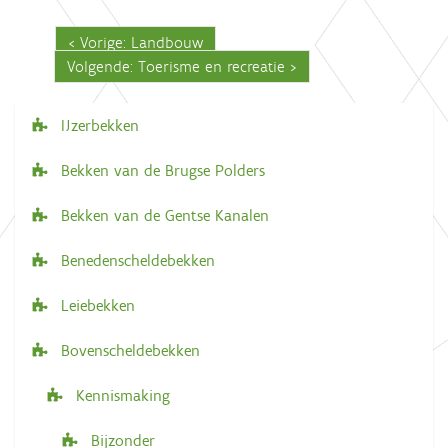
Vorige: Landbouw
Volgende: Toerisme en recreatie
IJzerbekken
N
a
Bekken van de Brugse Polders
v
Bekken van de Gentse Kanalen
i
g
Benedenscheldebekken
a
Leiebekken
t
i
Bovenscheldebekken
e
Kennismaking
Bijzonder