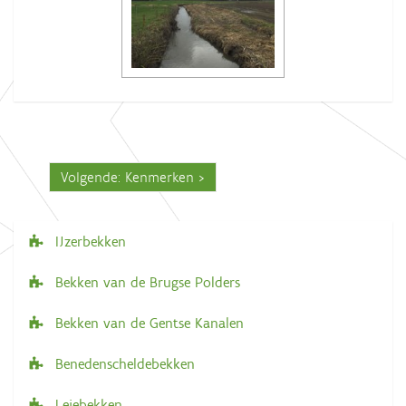
Volgende: Kenmerken
IJzerbekken
N
a
Bekken van de Brugse Polders
v
Bekken van de Gentse Kanalen
i
g
Benedenscheldebekken
a
Leiebekken