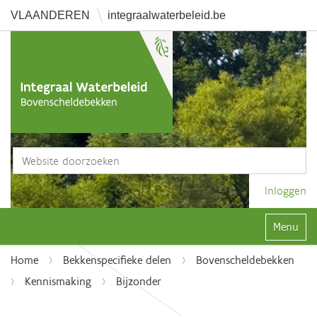
VLAANDEREN
integraalwaterbeleid.be
Zoek
Geavanceerd zoeken...
Inloggen
Klap navi
Home
Bekkenspecifieke delen
Bovenscheldebekken
Kennismaking
Bijzonder