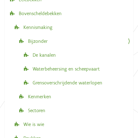
t
i
Bovenscheldebekken
e
Kennismaking
Bijzonder
De kanalen
Waterbeheersing en scheepvaart
Grensoverschrijdende waterlopen
Kenmerken
Sectoren
Wie is wie