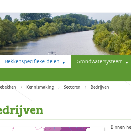
Bekkenspecifieke delen
Grondwatersysteem
debekken
Kennismaking
Sectoren
Bedrijven
edrijven
Binnen he