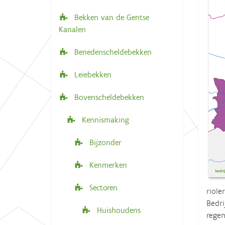
i
e
Bekken van de Gentse
r
g
Kanalen
:
a
t
Benedenscheldebekken
i
Leiebekken
e
Bovenscheldebekken
Kennismaking
Bijzonder
Kenmerken
Sectoren
riole
Bedri
Huishoudens
regen