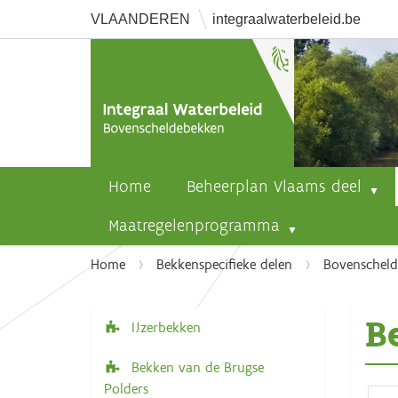
VLAANDEREN
integraalwaterbeleid.be
Home
Beheerplan Vlaams deel
Maatregelenprogramma
U
Home
Bekkenspecifieke delen
Bovenschel
b
e
B
n
IJzerbekken
N
t
a
Bekken van de Brugse
h
v
Polders
i