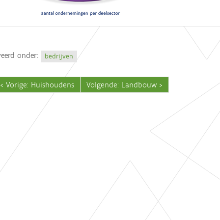
veerd onder:
bedrijven
Vorige: Huishoudens
Volgende: Landbouw