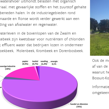
waterafvoer uitmondt belasten met organisch
iaal, met gevaarlijke stoffen en het zuurstof gehalte
beneden halen. In de industriegebieden rond
naarde en Ronse wordt verder gewerkt aan een
ding van afvalwater en regenwater.
aterleven in de bovenlopen van de Zwalm en
ebeek zijn kwetsbaar voor nutriënten of chloriden
t effluent water dat bedrijven lozen in ondermeer
roekbeek, Molenbeek, Krombeek en Dorenbosbeek.
Ook de mo
af van de
waaruit h
Bossuit-Kor
Informati
omgekeerd