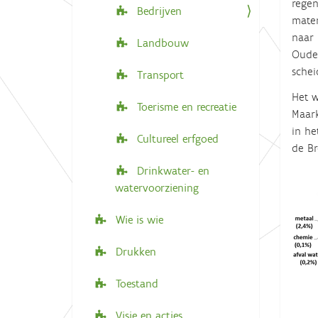
regen
Bedrijven
mater
naar 
Landbouw
Oude
schei
Transport
Het w
Toerisme en recreatie
Maark
in he
Cultureel erfgoed
de B
Drinkwater- en
watervoorziening
Wie is wie
Drukken
Toestand
Visie en acties