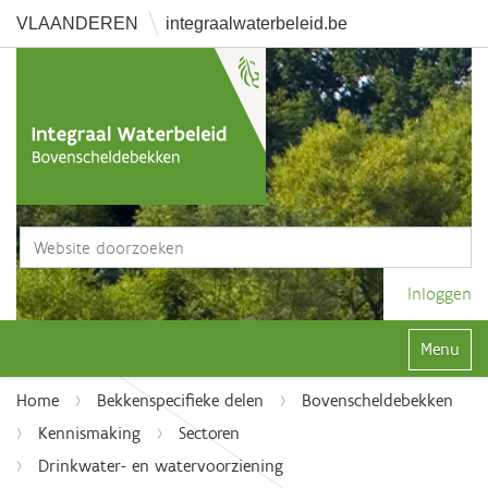
VLAANDEREN
integraalwaterbeleid.be
Zoek
Geavanceerd zoeken...
Inloggen
Klap navi
Home
Bekkenspecifieke delen
Bovenscheldebekken
Kennismaking
Sectoren
Drinkwater- en watervoorziening