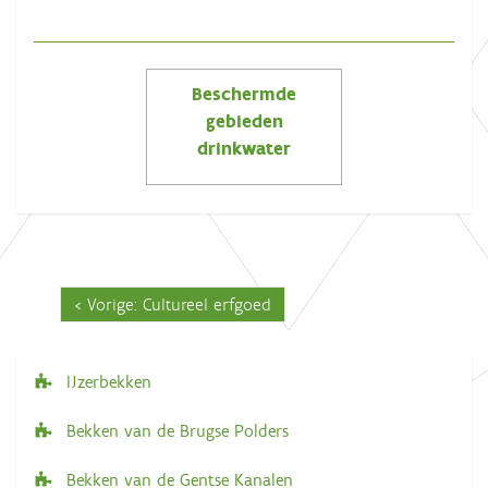
Beschermde
gebieden
drinkwater
Vorige: Cultureel erfgoed
IJzerbekken
N
a
Bekken van de Brugse Polders
v
Bekken van de Gentse Kanalen
i