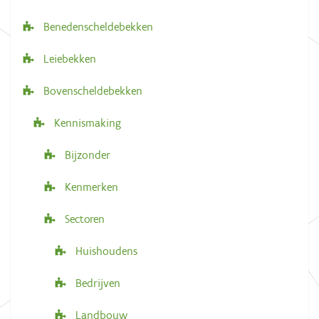
g
Benedenscheldebekken
a
Leiebekken
t
i
Bovenscheldebekken
e
Kennismaking
Bijzonder
Kenmerken
Sectoren
Huishoudens
Bedrijven
Landbouw