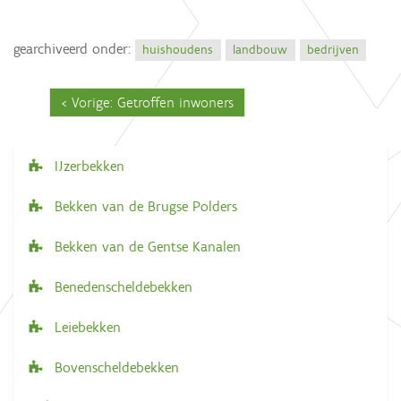
gearchiveerd onder:
huishoudens
landbouw
bedrijven
Vorige: Getroffen inwoners
IJzerbekken
N
a
Bekken van de Brugse Polders
v
Bekken van de Gentse Kanalen
i
g
Benedenscheldebekken
a
Leiebekken
t
i
Bovenscheldebekken
e