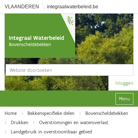
VLAANDEREN
integraalwaterbeleid.be
Zoek
Geavanceerd zoeken...
Inloggen
Klap navi
Home
Bekkenspecifieke delen
Bovenscheldebekken
Drukken
Overstromingen en wateroverlast
Landgebruik in overstroombaar gebied