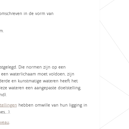
r omschreven in de vorm van
m.
astgelegd. Die normen zijn op een
n een waterlichaam moet voldoen, zijn
nderde en kunstmatige wateren
heeft het
eze wateren een aangepaste doelstelling,
nd).
tellingen
hebben omwille van hun ligging in
es,…).
iveau
.