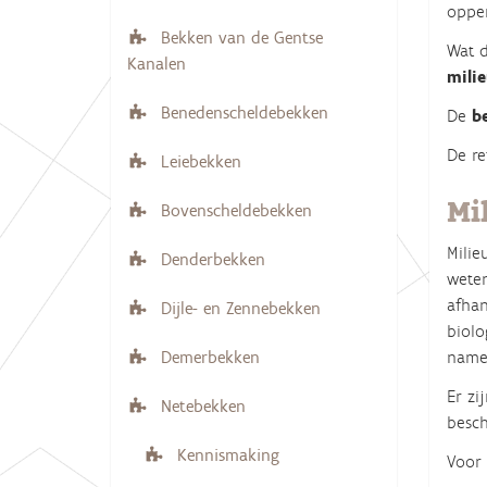
opper
i
e
Bekken van de Gentse
r
g
Wat d
Kanalen
:
milie
a
t
Benedenscheldebekken
De
b
i
De re
Leiebekken
e
Mi
Bovenscheldebekken
Milie
Denderbekken
weten
afhan
Dijle- en Zennebekken
biolo
name
Demerbekken
Er zi
Netebekken
besch
Kennismaking
Voor 