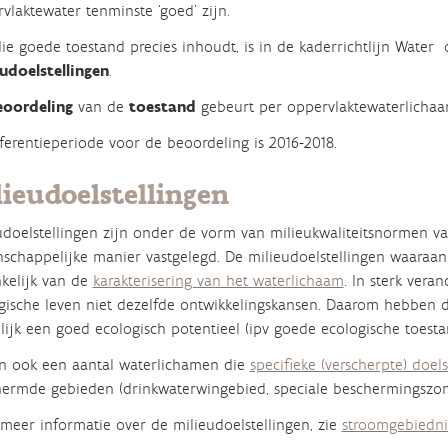
vlaktewater tenminste ‘goed’ zijn.
ie goede toestand precies inhoudt, is in de kaderrichtlijn Wate
udoelstellingen
.
eoordeling
van de
toestand
gebeurt per oppervlaktewaterlichaa
ferentieperiode voor de beoordeling is 2016-2018.
lieudoelstellingen
udoelstellingen zijn onder de vorm van milieukwaliteitsnormen v
schappelijke manier vastgelegd. De milieudoelstellingen waaraa
kelijk van de
karakterisering van het waterlichaam
. In
sterk vera
gische leven niet dezelfde ontwikkelingskansen. Daarom hebben d
lijk
een
goed ecologisch potentieel
(ipv goede ecologische toesta
jn ook een aantal waterlichamen die
specifieke (verscherpte) doels
ermde gebieden (drinkwaterwingebied, speciale beschermingszon
meer informatie over de milieudoelstellingen,
zie
stroomgebiedn