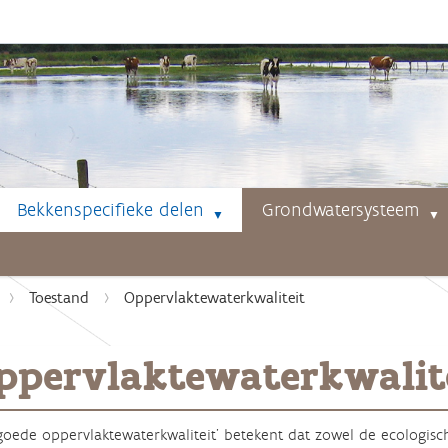
Bekkenspecifieke delen
Grondwatersysteem
Toestand
Oppervlaktewaterkwaliteit
ppervlaktewaterkwalit
goede oppervlaktewaterkwaliteit’ betekent dat zowel de ecologisc