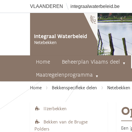
VLAANDEREN
integraalwaterbeleid.be
Home
Beheerplan Vlaams deel
Maatregelenprogramma
U
Home
Bekkenspecifieke delen
Netebekken
b
e
O
n
IJzerbekken
N
t
a
Bekken van de Brugse
h
v
Een ‘
Polders
i