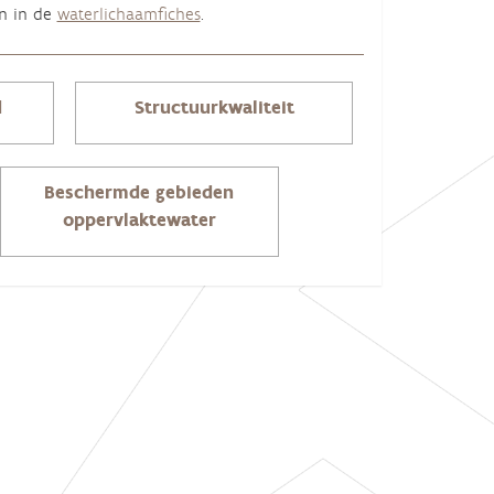
en in de
waterlichaamfiches
.
d
Structuurkwaliteit
Beschermde gebieden
oppervlaktewater