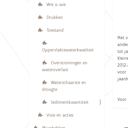
Wie is wie
Drukken
Toestand
Met v
ander
Oppervlaktewaterkwaliteit
tot j
Klein
Overstromingen en
2012-
wateroverlast
voor 
jaard
Waterschaarste en
droogte
Voor 
Sedimentkwantiteit
Visie en acties
Maasbekken