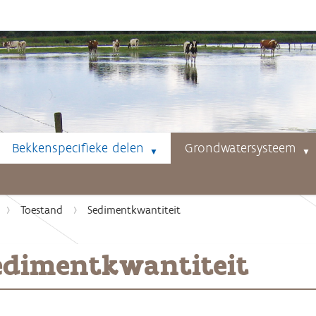
Bekkenspecifieke delen
Grondwatersysteem
Toestand
Sedimentkwantiteit
edimentkwantiteit