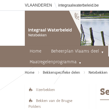
VLAANDEREN
integraalwaterbeleid.be
Home
Beheerplan Vlaams deel
Maatregelenprogramma
U
Home
Bekkenspecifieke delen
Netebekken
b
e
S
n
IJzerbekken
N
t
a
Bekken van de Brugse
h
v
Polders
i