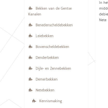
In he
i
e
midde
Bekken van de Gentse
r
g
debie
Kanalen
:
a
Nete 
t
Benedenscheldebekken
i
Leiebekken
e
Bovenscheldebekken
Denderbekken
Dijle- en Zennebekken
Demerbekken
Netebekken
Kennismaking