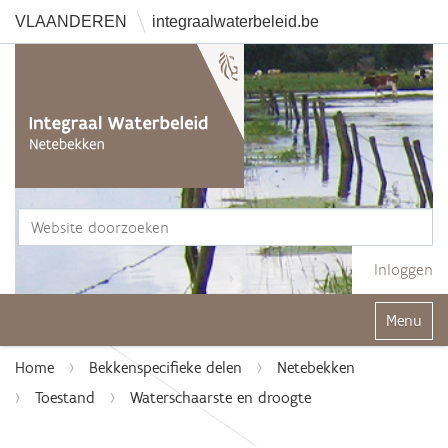
VLAANDEREN
integraalwaterbeleid.be
Zoek
Geavanceerd zoeken...
Inloggen
Klap navi
Home
Bekkenspecifieke delen
Netebekken
Toestand
Waterschaarste en droogte