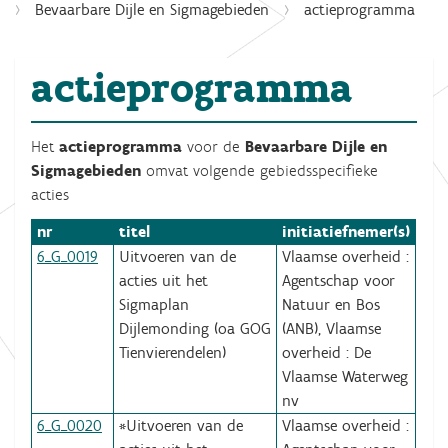
Bevaarbare Dijle en Sigmagebieden
actieprogramma
actieprogramma
Het
actieprogramma
voor de
Bevaarbare Dijle en
Sigmagebieden
omvat volgende gebiedsspecifieke
acties
nr
titel
initiatiefnemer(s)
6_G_0019
Uitvoeren van de
Vlaamse overheid :
acties uit het
Agentschap voor
Sigmaplan
Natuur en Bos
Dijlemonding (oa GOG
(ANB), Vlaamse
Tienvierendelen)
overheid : De
Vlaamse Waterweg
nv
6_G_0020
*Uitvoeren van de
Vlaamse overheid :