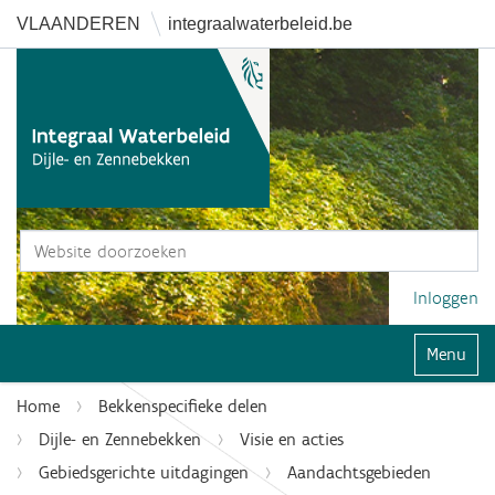
VLAANDEREN
integraalwaterbeleid.be
Zoek
Geavanceerd zoeken...
Inloggen
Klap navi
Home
Bekkenspecifieke delen
Dijle- en Zennebekken
Visie en acties
Gebiedsgerichte uitdagingen
Aandachtsgebieden