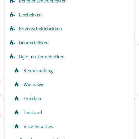
Benedenscheldebekken
a
Leiebekken
t
i
Bovenscheldebekken
e
Denderbekken
Dijle- en Zennebekken
Kennismaking
Wie is wie
Drukken
Toestand
Visie en acties