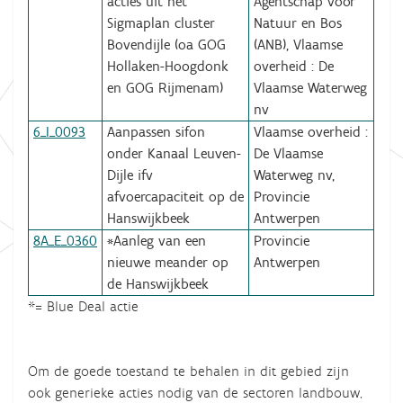
acties uit het
Agentschap voor
Sigmaplan cluster
Natuur en Bos
Bovendijle (oa GOG
(ANB), Vlaamse
Hollaken-Hoogdonk
overheid : De
en GOG Rijmenam)
Vlaamse Waterweg
nv
6_I_0093
Aanpassen sifon
Vlaamse overheid :
onder Kanaal Leuven-
De Vlaamse
Dijle ifv
Waterweg nv,
afvoercapaciteit op de
Provincie
Hanswijkbeek
Antwerpen
8A_E_0360
*Aanleg van een
Provincie
nieuwe meander op
Antwerpen
de Hanswijkbeek
*= Blue Deal actie
Om de goede toestand te behalen in dit gebied zijn
ook generieke acties nodig van de sectoren landbouw,