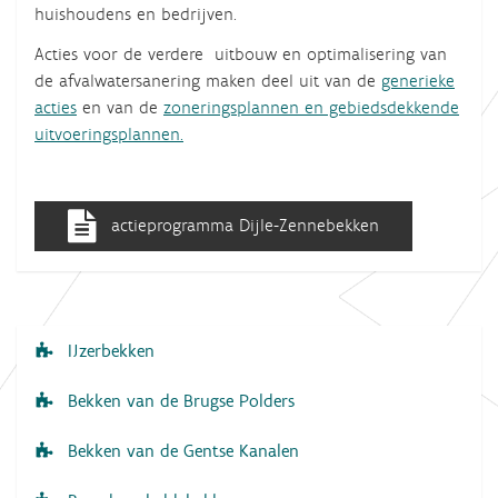
huishoudens en bedrijven.
Acties voor de verdere uitbouw en optimalisering van
de afvalwatersanering maken deel uit van de
generieke
acties
en van de
zoneringsplannen en gebiedsdekkende
uitvoeringsplannen.
actieprogramma Dijle-Zennebekken
IJzerbekken
N
a
Bekken van de Brugse Polders
v
Bekken van de Gentse Kanalen
i
g