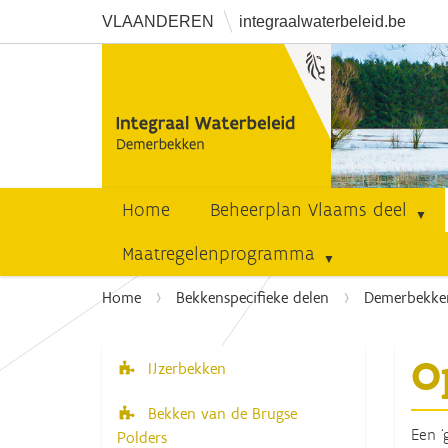
VLAANDEREN
integraalwaterbeleid.be
Home
Beheerplan Vlaams deel
Maatregelenprogramma
U
Home
Bekkenspecifieke delen
Demerbekke
b
e
O
n
IJzerbekken
N
t
a
Bekken van de Brugse
h
v
Een ‘
Polders
i