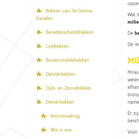
opper
i
e
Bekken van de Gentse
r
g
Wat d
Kanalen
:
milie
a
t
Benedenscheldebekken
De
b
i
De re
Leiebekken
e
Mi
Bovenscheldebekken
Milie
Denderbekken
weten
afhan
Dijle- en Zennebekken
biolo
name
Demerbekken
Er zi
Kennismaking
besch
Wie is wie
Voor 