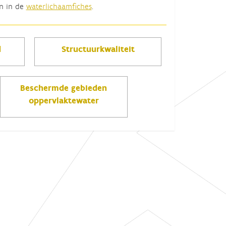
en in de
waterlichaamfiches
.
d
Structuurkwaliteit
Beschermde gebieden
oppervlaktewater