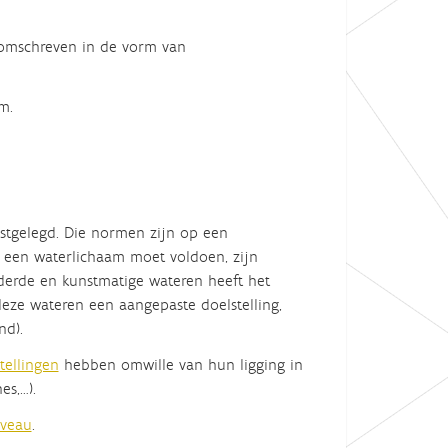
r omschreven in de vorm van
m.
astgelegd. Die normen zijn op een
n een waterlichaam moet voldoen, zijn
nderde en kunstmatige wateren
heeft het
eze wateren een aangepaste doelstelling,
nd).
tellingen
hebben omwille van hun ligging in
es,…).
iveau
.