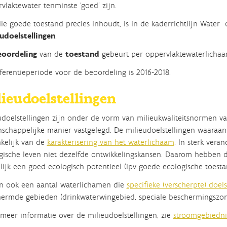
vlaktewater tenminste ‘goed’ zijn.
ie goede toestand precies inhoudt, is in de kaderrichtlijn Wate
udoelstellingen
.
eoordeling
van de
toestand
gebeurt per oppervlaktewaterlichaa
ferentieperiode voor de beoordeling is 2016-2018.
lieudoelstellingen
udoelstellingen zijn onder de vorm van milieukwaliteitsnormen v
schappelijke manier vastgelegd. De milieudoelstellingen waaraa
kelijk van de
karakterisering van het waterlichaam
. In
sterk vera
gische leven niet dezelfde ontwikkelingskansen. Daarom hebben d
lijk
een
goed ecologisch potentieel
(ipv goede ecologische toesta
jn ook een aantal waterlichamen die
specifieke (verscherpte) doels
ermde gebieden (drinkwaterwingebied, speciale beschermingszon
meer informatie over de milieudoelstellingen,
zie
stroomgebiedn