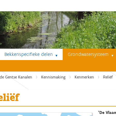
Bekkenspecifieke delen
Grondwatersysteem
de Gentse Kanalen
Kennismaking
Kenmerken
Reliëf
liëf
'De Vlaam