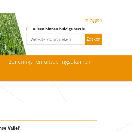
Inloggen
Zoek
alleen binnen huidige sectie
Geavanceerd zoeken...
Zonerings- en uitvoeringsplannen
se Vallei'