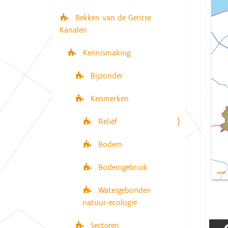
i
e
Bekken van de Gentse
r
g
Kanalen
:
a
t
Kennismaking
i
Bijzonder
e
Kenmerken
Reliëf
Bodem
Bodemgebruik
Watergebonden
natuur-ecologie
Sectoren