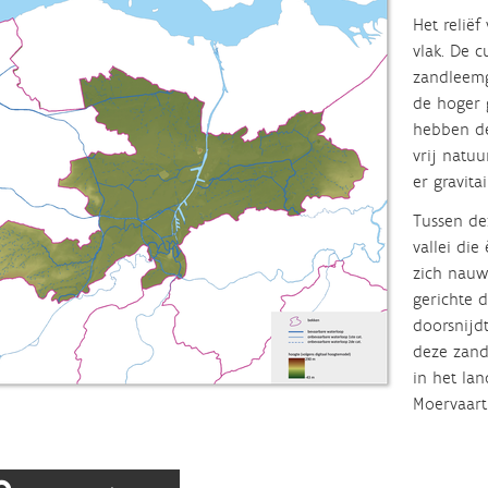
Het reliëf
vlak. De 
zandleemg
de hoger 
hebben de
vrij natuu
er gravitai
Tussen de
vallei die
zich nauwe
gerichte 
doorsnijdt
deze zand
in het la
Moervaart