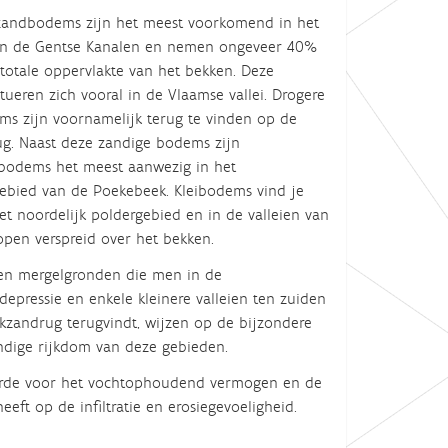
zandbodems zijn het meest voorkomend in het
n de Gentse Kanalen en nemen ongeveer 40%
 totale oppervlakte van het bekken. Deze
ueren zich vooral in de Vlaamse vallei. Drogere
s zijn voornamelijk terug te vinden op de
g. Naast deze zandige bodems zijn
odems het meest aanwezig in het
ebied van de Poekebeek. Kleibodems vind je
et noordelijk poldergebied en in de valleien van
open verspreid over het bekken.
en mergelgronden die men in de
epressie en enkele kleinere valleien ten zuiden
kzandrug terugvindt, wijzen op de bijzondere
ige rijkdom van deze gebieden.
waarde voor het vochtophoudend vermogen en de
eft op de infiltratie en erosiegevoeligheid.