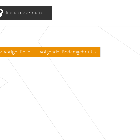
interactieve kaart
Vorige: Reliëf
Volgende: Bodemgebruik