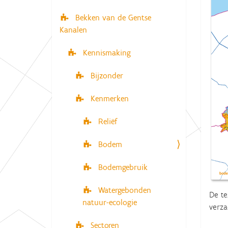
i
e
Bekken van de Gentse
r
g
Kanalen
:
a
t
Kennismaking
i
Bijzonder
e
Kenmerken
Reliëf
Bodem
Bodemgebruik
Watergebonden
De te
natuur-ecologie
verza
Sectoren