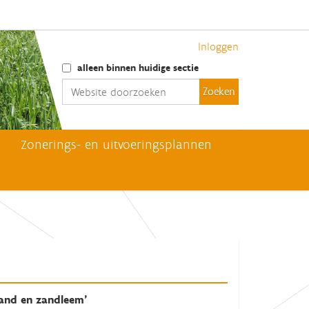
Inloggen
Zoek
alleen binnen huidige sectie
Geavanceerd zoeken...
Zonerings- en uitvoeringsplannen
zand en zandleem'