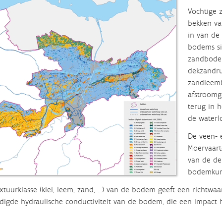
Vochtige 
bekken va
in van de
bodems sit
zandbodem
dekzandru
zandleemb
afstroomg
terug in h
de waterl
De veen- 
Moervaartd
van de de
bodemkund
xtuurklasse (klei, leem, zand, …) van de bodem geeft een richt
digde hydraulische conductiviteit van de bodem, die een impact he