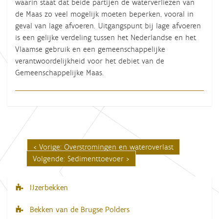
waarin staat dat beide partijen de waterverliezen van
de Maas zo veel mogelijk moeten beperken, vooral in
geval van lage afvoeren. Uitgangspunt bij lage afvoeren
is een gelijke verdeling tussen het Nederlandse en het
Vlaamse gebruik en een gemeenschappelijke
verantwoordelijkheid voor het debiet van de
Gemeenschappelijke Maas.
Vorige: Overstromingen en wateroverlast
Volgende: Sedimenttoevoer
IJzerbekken
N
a
Bekken van de Brugse Polders
v