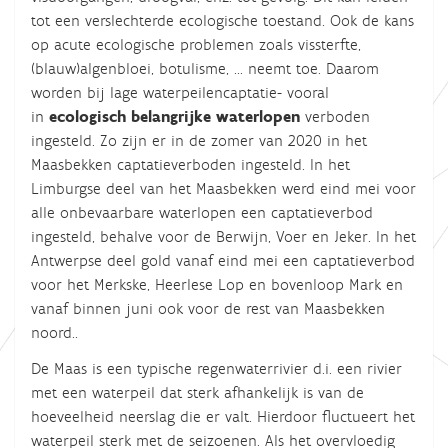
tot een verslechterde ecologische toestand. Ook de kans
op acute ecologische problemen zoals vissterfte,
(blauw)algenbloei, botulisme, ... neemt toe. Daarom
worden bij lage waterpeilencaptatie- vooral
in
ecologisch belangrijke waterlopen
verboden
ingesteld. Zo zijn er in de zomer van
2020
in het
Maasbekken captatieverboden ingesteld. In het
Limburgse deel van het Maasbekken werd
eind mei
voor
alle onbevaarbare waterlopen een captatieverbod
ingesteld, behalve voor de Berwijn
, Voer en Jeker
. In het
Antwerpse deel gold
vanaf eind mei
een captatieverbod
voor het Merkske
, Heerlese Lop en bovenloop Mark
en
vanaf
binnen juni ook voor de rest van Maasbekken
noord
..
De Maas is een typische regenwaterrivier d.i. een rivier
met een waterpeil dat sterk afhankelijk is van de
hoeveelheid neerslag die er valt. Hierdoor fluctueert het
waterpeil sterk met de seizoenen. Als het overvloedig