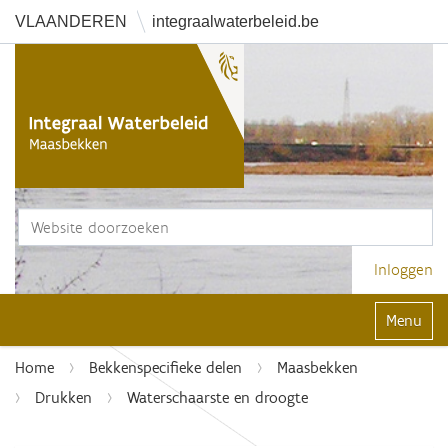
VLAANDEREN
integraalwaterbeleid.be
Zoek
Geavanceerd zoeken...
Inloggen
Klap navi
Home
Bekkenspecifieke delen
Maasbekken
Drukken
Waterschaarste en droogte