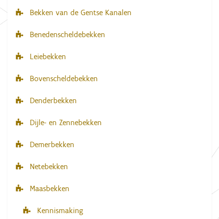
Bekken van de Gentse Kanalen
i
g
Benedenscheldebekken
a
Leiebekken
t
i
Bovenscheldebekken
e
Denderbekken
Dijle- en Zennebekken
Demerbekken
Netebekken
Maasbekken
Kennismaking