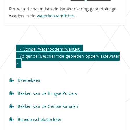
Per waterlichaam kan de karakterisering geraadpleegd
worden in de
waterlichaamfiches
.
Vorige: Waterbodemkwaliteit
Volgende: Beschermde gebieden oppervlaktewater
IJzerbekken
N
a
Bekken van de Brugse Polders
v
Bekken van de Gentse Kanalen
i
g
Benedenscheldebekken
a