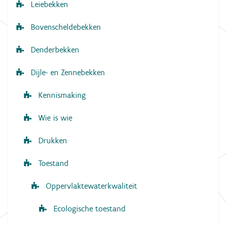
Leiebekken
t
i
Bovenscheldebekken
e
Denderbekken
Dijle- en Zennebekken
Kennismaking
Wie is wie
Drukken
Toestand
Oppervlaktewaterkwaliteit
Ecologische toestand