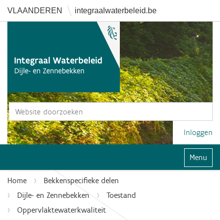
VLAANDEREN
integraalwaterbeleid.be
Zoek
Geavanceerd zoeken...
Inloggen
Klap navi
Home
Bekkenspecifieke delen
Dijle- en Zennebekken
Toestand
Oppervlaktewaterkwaliteit