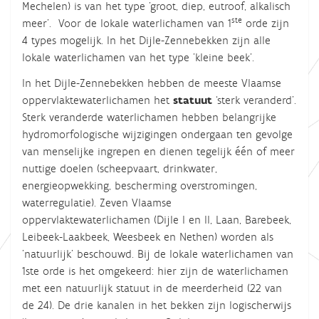
Mechelen) is van het type 'groot, diep, eutroof, alkalisch
ste
meer'. Voor de lokale waterlichamen van 1
orde zijn
4 types mogelijk. In het Dijle-Zennebekken zijn alle
lokale waterlichamen van het type 'kleine beek'.
In het Dijle-Zennebekken hebben de meeste Vlaamse
oppervlaktewaterlichamen het
statuut
‘sterk veranderd’.
Sterk veranderde waterlichamen hebben belangrijke
hydromorfologische wijzigingen ondergaan ten gevolge
van menselijke ingrepen en dienen tegelijk één of meer
nuttige doelen (scheepvaart, drinkwater,
energieopwekking, bescherming overstromingen,
waterregulatie).
Zeven
Vlaamse
oppervlaktewaterlichamen (Dijle I en II, Laan, Barebeek,
Leibeek-Laakbeek
, Weesbeek
en Nethen) worden als
'natuurlijk' beschouwd. Bij de lokale waterlichamen van
1ste orde is het omgekeerd: hier zijn de waterlichamen
met een natuurlijk statuut in de meerderheid (22 van
de 24). De drie kanalen in het bekken zijn logischerwijs