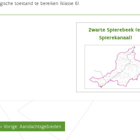
gische toestand te bereiken (klasse 6).
Zwarte Spierebeek (
Spierekanaal)
Vorige: Aandachtsgebieden