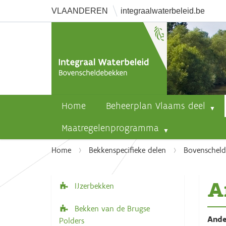
VLAANDEREN
integraalwaterbeleid.be
Home
Beheerplan Vlaams deel
Maatregelenprogramma
U
Home
Bekkenspecifieke delen
Bovenschel
b
e
A
n
IJzerbekken
N
t
a
Bekken van de Brugse
h
v
Ande
Polders
i