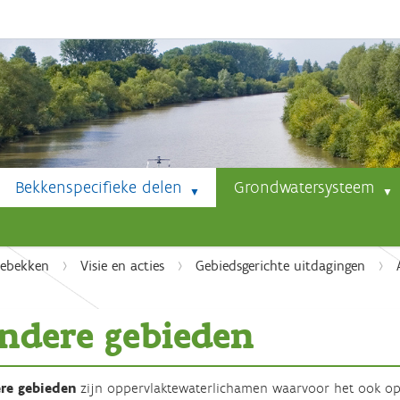
Bekkenspecifieke delen
Grondwatersysteem
debekken
Visie en acties
Gebiedsgerichte uitdagingen
ndere gebieden
re gebieden
zijn oppervlaktewaterlichamen waarvoor het ook op