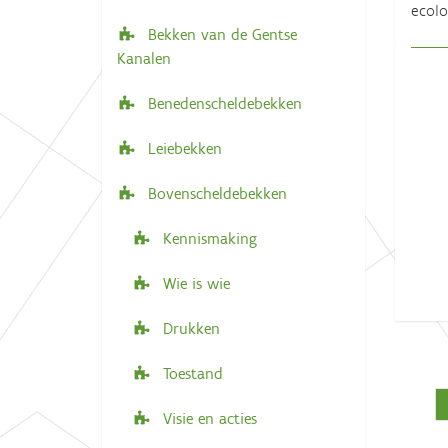
ecolo
i
e
Bekken van de Gentse
r
g
Kanalen
:
a
t
Benedenscheldebekken
i
Leiebekken
e
Bovenscheldebekken
Kennismaking
Wie is wie
Drukken
Toestand
Visie en acties