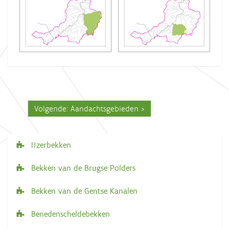
Volgende: Aandachtsgebieden
IJzerbekken
N
a
Bekken van de Brugse Polders
v
Bekken van de Gentse Kanalen
i
g
Benedenscheldebekken
a