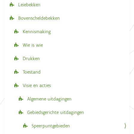
Leiebekken
t
i
Bovenscheldebekken
e
Kennismaking
Wie is wie
Drukken
Toestand
Visie en acties
Algemene uitdagingen
Gebiedsgerichte uitdagingen
Speerpuntgebieden