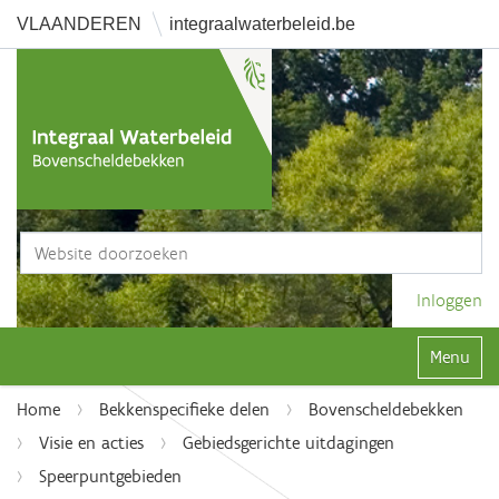
VLAANDEREN
integraalwaterbeleid.be
Zoek
Geavanceerd zoeken...
Inloggen
Klap navi
Home
Bekkenspecifieke delen
Bovenscheldebekken
Visie en acties
Gebiedsgerichte uitdagingen
Speerpuntgebieden