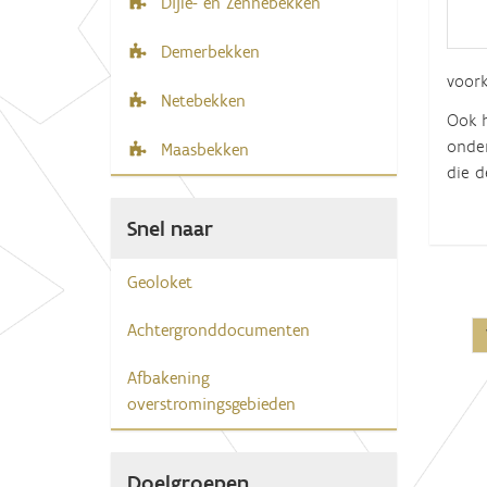
Dijle- en Zennebekken
Demerbekken
voor
Netebekken
Ook h
onder
Maasbekken
die d
Snel naar
Geoloket
Achtergronddocumenten
Afbakening
overstromingsgebieden
Doelgroepen