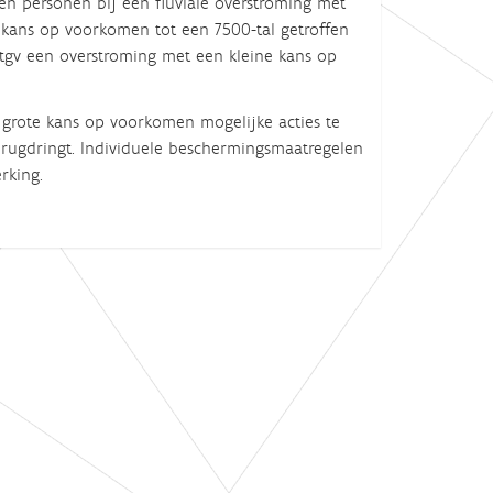
fen personen bij een fluviale overstroming met
 kans op voorkomen tot een 7
5
00-tal getroffen
tgv een overstroming met een kleine kans op
grote kans op voorkomen mogelijke acties te
erugdringt.
I
ndividuele beschermingsmaatregelen
rking.