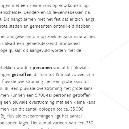
ingen met een kleine kans op voorkomen, op
enschelde
-, Dender-
en Dijle-Zennebekken na,
t. Dit hangt samen met het feit dat er zich langs
rote
steden
en gemeenten
ontwikkeld hebben.
 het aangewezen om op zoek te gaan naar acties
is alvast
een gebiedsdekkend bronbeleid
mogelijk kan dit aangevuld worden met de
iebekken worden
personen
vooral
bij pluviale
ingen
getroffen
, dit kan tot 1
5
maal zo veel zijn
n fluviale overstroming met een grote kans tot
. Bij een pluviale overstroming met grote kans
omen kunnen een 5.
7
00-tal personen getroffen
ij een pluviale overstroming met een kleine kans
men kan dit aantal oplopen tot ca.
3
5.000
Bij fluviale overstromingen ligt het aantal
personen lager. Het aantal varieert van een
350
-