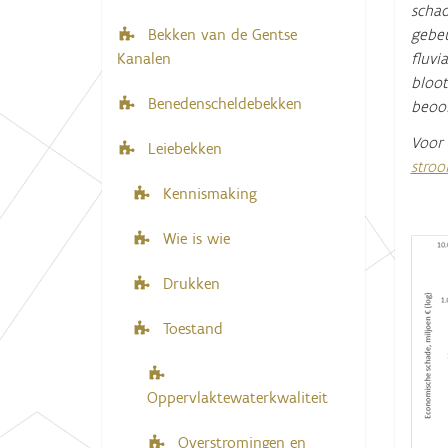
schad
i
e
gebeu
Bekken van de Gentse
r
g
fluvi
Kanalen
:
a
bloot
t
Benedenscheldebekken
beoor
i
Voor 
Leiebekken
e
stro
Kennismaking
Wie is wie
Drukken
Toestand
Oppervlaktewaterkwaliteit
Overstromingen en