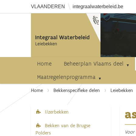
VLAANDEREN
integraalwaterbeleid.be
Home
Beheerplan Vlaams deel
Maatregelenprogramma
U
Home
Bekkenspecifieke delen
Leiebekken
b
e
a
n
IJzerbekken
N
t
a
Bekken van de Brugse
h
v
Voor 
Polders
i