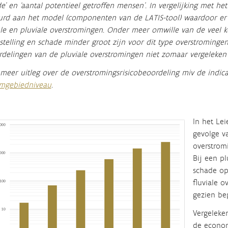
e’ en ‘aantal potentieel getroffen mensen’. In vergelijking met het 
rd aan het model (componenten van de LATIS-tool) waardoor er
ale en pluviale overstromingen. Onder meer omwille van de veel k
stelling en schade minder groot zijn voor dit type overstromin
delingen van de pluviale overstromingen niet zomaar vergeleken 
meer uitleg over de overstromingsrisicobeoordeling miv de indica
omgebiedniveau
.
In het
Lei
gevolge
v
overstromi
Bij een p
schade op
fluviale o
gezien be
Vergeleke
de econom