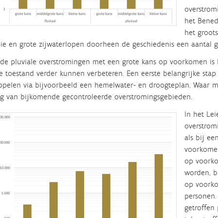
overstrom
het Bened
het groots
ie en grote zijwaterlopen
doorheen de geschiedenis een aantal
g
de pluviale overstromingen met een grote kans op voorkomen is
e toestand verder kunnen verbeteren. Een eerste belangrijke stap 
ippelen via bijvoorbeeld een hemelwater- en droogteplan. Waar 
g van bijkomende gecontroleerde overstromingsgebieden.
In het Le
overstrom
als bij ee
voorkomen
op voork
worden, b
op voorko
personen. 
getroffen 