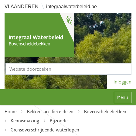
VLAANDEREN
integraalwaterbeleid.be
Zoek
Geavanceerd zoeken...
Inloggen
Klap navi
Home
Bekkenspecifieke delen
Bovenscheldebekken
Kennismaking
Bijzonder
Grensoverschrijdende waterlopen