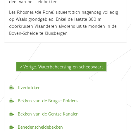
deel van het Leiebekken.
Les Rhosnes (de Rone) situeert zich nagenoeg volledig
op Waals grondgebied. Enkel de laatste 300 m
doorkruisen Vlaanderen alvorens uit te monden in de
Boven-Schelde te Kluisbergen.
Vorige: Waterbeheersing en scheepvaart
IJzerbekken
N
a
Bekken van de Brugse Polders
v
Bekken van de Gentse Kanalen
i
g
Benedenscheldebekken