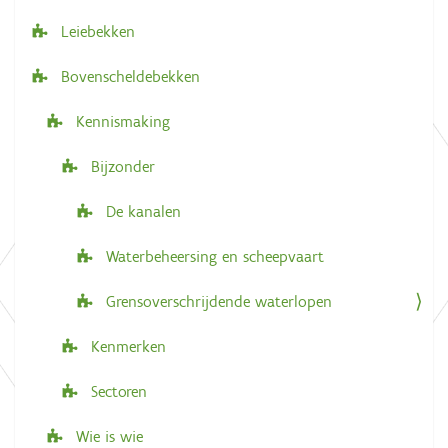
a
Leiebekken
t
i
Bovenscheldebekken
e
Kennismaking
Bijzonder
De kanalen
Waterbeheersing en scheepvaart
Grensoverschrijdende waterlopen
Kenmerken
Sectoren
Wie is wie