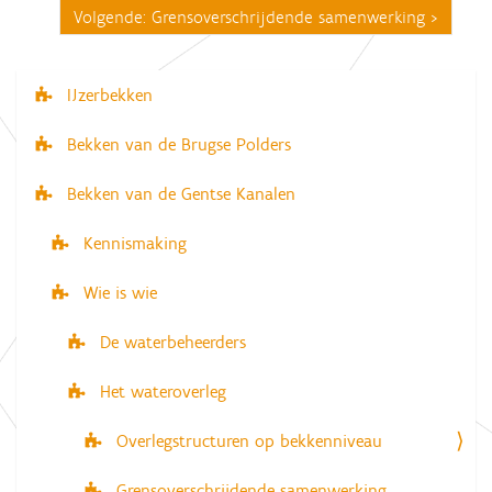
Volgende: Grensoverschrijdende samenwerking
IJzerbekken
N
a
Bekken van de Brugse Polders
v
Bekken van de Gentse Kanalen
i
g
Kennismaking
a
Wie is wie
t
i
De waterbeheerders
e
Het wateroverleg
Overlegstructuren op bekkenniveau
Grensoverschrijdende samenwerking