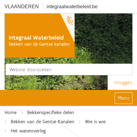
VLAANDEREN
integraalwaterbeleid.be
Zoek
Geavanceerd zoeken...
Inloggen
Klap navi
Home
Bekkenspecifieke delen
Bekken van de Gentse Kanalen
Wie is wie
Het wateroverleg