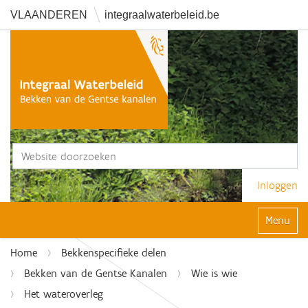
VLAANDEREN
integraalwaterbeleid.be
Zoek
Geavanceerd zoeken...
Inloggen
Klap navi
Home
Bekkenspecifieke delen
Bekken van de Gentse Kanalen
Wie is wie
Het wateroverleg