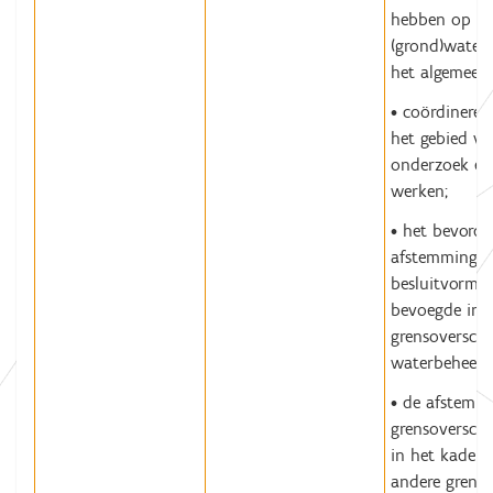
hebben op het
(grond)waterb
het algemeen;
• coördineren
het gebied v
onderzoek en
werken;
• het bevorde
afstemming v
besluitvormi
bevoegde inst
grensoverschr
waterbeheer;
• de afstemm
grensoverschr
in het kader 
andere grenso