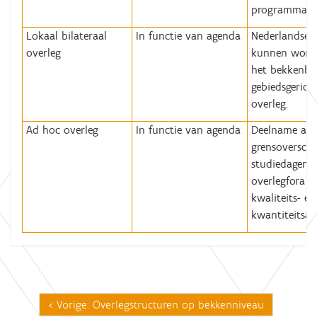
programma’s.
Lokaal bilateraal
In functie van agenda
Nederlandse 
overleg
kunnen worde
het bekkenbe
gebiedsgerich
overleg.
Ad hoc overleg
In functie van agenda
Deelname aa
grensoverschr
studiedagen/
overlegfora i
kwaliteits- e
kwantiteitsas
Vorige: Overlegstructuren op bekkenniveau