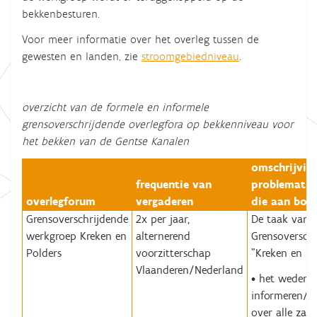
bekkenbesturen.
Voor meer informatie over het overleg tussen de
gewesten en landen, zie
stroomgebiedniveau
.
overzicht van de formele en informele
grensoverschrijdende overlegfora op bekkenniveau voor
het bekken van de Gentse Kanalen
omschrijving
frequentie van
problematie
overlegforum
vergaderen
die aan bo
Grensoverschrijdende
2x per jaar,
De taak van 
werkgroep Kreken en
alternerend
Grensoversch
Polders
voorzitterschap
"Kreken en Po
Vlaanderen/Nederland
• het wederzi
informeren/er
over alle zak