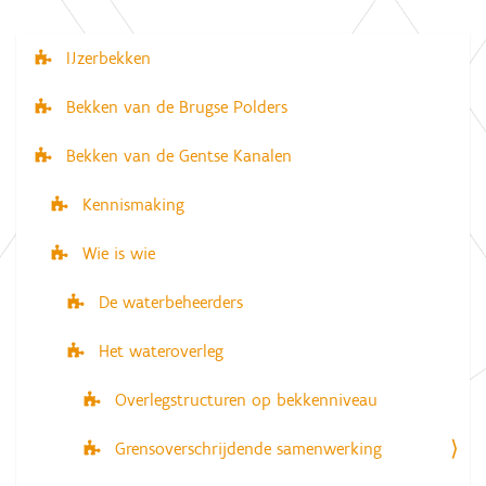
IJzerbekken
N
a
Bekken van de Brugse Polders
v
Bekken van de Gentse Kanalen
i
g
Kennismaking
a
Wie is wie
t
i
De waterbeheerders
e
Het wateroverleg
Overlegstructuren op bekkenniveau
Grensoverschrijdende samenwerking