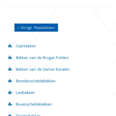
Vorige: Maasbekken
IJzerbekken
N
a
Bekken van de Brugse Polders
v
Bekken van de Gentse Kanalen
i
g
Benedenscheldebekken
a
Leiebekken
t
i
Bovenscheldebekken
e
Denderbekken