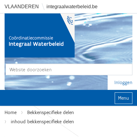
VLAANDEREN
integraalwaterbeleid.be
Zoek
Geavanceerd zoeken...
Inloggen
Klap navi
Home
Bekkenspecifieke delen
inhoud bekkenspecifieke delen